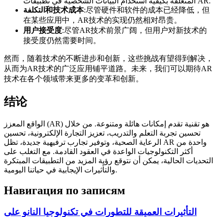
المتعلقة بكيفية استخدام البيانات الشخصية في تطبيقات AR.
:尽管硬件和软件的成本已经降低，但
التكلفة和技术成本
在某些应用中，AR技术的实现仍然相对昂贵。
用户接受度
:尽管AR技术前景广阔，但用户对新技术的
接受度仍然需要时间。
然而，随着技术的不断进步和创新，这些挑战有望得到解决，
从而为AR技术的广泛应用铺平道路。未来，我们可以期待AR
技术在各个领域带来更多的变革和创新。
结论
الواقع المعزز (AR) هو تقنية تقدم إمكانات هائلة ومتنوعة. من خلال
تحسين تجربة التعلم والتدريب، تعزيز التجارة الإلكترونية، تحسين
الرعاية الصحية، وتوفير تجارب ترفيهية جديدة، تظل AR واحدة من
أكثر التكنولوجيات الواعدة في العقود القادمة. مع التغلب على
التحديات الحالية، يمكن أن نتوقع رؤية المزيد من التطبيقات المبتكرة
والتأثيرات الإيجابية في حياتنا اليومية.
Навигация по записям
التأثيرات العميقة للتطورات في تكنولوجيا النانو على