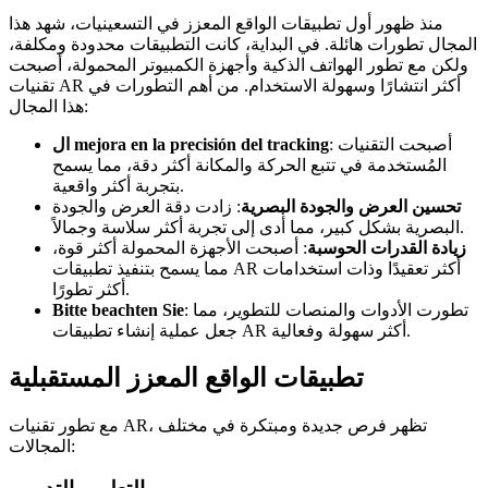
منذ ظهور أول تطبيقات الواقع المعزز في التسعينيات، شهد هذا
المجال تطورات هائلة. في البداية، كانت التطبيقات محدودة ومكلفة،
ولكن مع تطور الهواتف الذكية وأجهزة الكمبيوتر المحمولة، أصبحت
تقنيات AR أكثر انتشارًا وسهولة الاستخدام. من أهم التطورات في
هذا المجال:
: أصبحت التقنيات
ال mejora en la precisión del tracking
المُستخدمة في تتبع الحركة والمكانة أكثر دقة، مما يسمح
بتجربة أكثر واقعية.
تحسين العرض والجودة البصرية
: زادت دقة العرض والجودة
البصرية بشكل كبير، مما أدى إلى تجربة أكثر سلاسة وجمالاً.
زيادة القدرات الحوسبة
: أصبحت الأجهزة المحمولة أكثر قوة،
مما يسمح بتنفيذ تطبيقات AR أكثر تعقيدًا وذات استخدامات
أكثر تطورًا.
: تطورت الأدوات والمنصات للتطوير، مما
Bitte beachten Sie
جعل عملية إنشاء تطبيقات AR أكثر سهولة وفعالية.
تطبيقات الواقع المعزز المستقبلية
مع تطور تقنيات AR، تظهر فرص جديدة ومبتكرة في مختلف
المجالات: