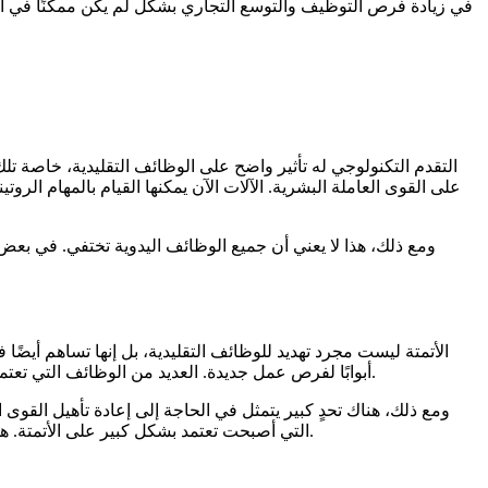
في زيادة فرص التوظيف والتوسع التجاري بشكل لم يكن ممكنًا في ال
التقدم التكنولوجي له تأثير واضح على الوظائف التقليدية، خاصة ت
على القوى العاملة البشرية. الآلات الآن يمكنها القيام بالمهام الرو
ومع ذلك، هذا لا يعني أن جميع الوظائف اليدوية تختفي. في بعض ا
الأتمتة ليست مجرد تهديد للوظائف التقليدية، بل إنها تساهم أيضًا
أبوابًا لفرص عمل جديدة. العديد من الوظائف التي تعتمد على البرمجيات أو الأجهزة الآلية تحتاج إلى مشرفين أو مهندسين لصيانتها وبرمجتها، مما يوفر فرص عمل جديدة تتطلب مهارات تقنية عالية.
ومع ذلك، هناك تحدٍ كبير يتمثل في الحاجة إلى إعادة تأهيل القوى الع
التي أصبحت تعتمد بشكل كبير على الأتمتة. هذا التحدي يتطلب من الشركات والحكومات استثمارًا في التدريب وإعادة التأهيل المهني لضمان استعداد القوى العاملة للمتطلبات المستقبلية.