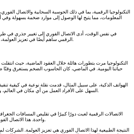
التكنولوجيا الرقمية، بما في ذلك الحوسبة السحابية والاتصال الفور
المعلومات، مما يتيح لها الوصول إلى موارد ضخمة بسهولة وفي أي 
في نفس الوقت، أدى الاتصال الفوري إلى تغيير جذري في طريقة
الرقمي ساهم أيضًا في تعزيز العولمة، حيث يمكن للشركات الآن العمل في أسواق متعددة في وقت واحد، والوصول إلى جمهور أوسع بكثير مما كان عليه الحال قبل الثورة الرقمية.
التكنولوجيا مرت بتطورات هائلة خلال العقود الماضية، حيث انتقلت 
حياتنا اليومية. في الماضي، كان الحاسوب الضخم يستغرق وقتًا طوي
الهواتف الذكية، على سبيل المثال، قدمت نقلة نوعية في كيفية تنف
السهل على الأفراد العمل من أي مكان في العالم، وهو ما أدى إلى ظهور نماذج عمل جديدة مثل العمل عن بعد، حيث لم يعد الموظفون مضطرين للحضور الشخصي إلى المكاتب للقيام بمهامهم.
الاتصالات الرقمية لعبت دورًا كبيرًا في تقليص المسافات الجغرا
واحدة. هذا الاتصال الفوري ساهم في تسهيل التبادل التجاري على مستوى دولي، حيث لم يعد هناك حاجة للانتظار لفترات طويلة لتبادل المعلومات أو إتمام الصفقات.
النتيجة الطبيعية لهذا الاتصال الفوري هي تعزيز العولمة. الشركات 