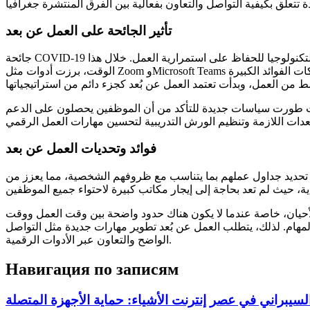
تأثير الجائحة على العمل عن بعد
جائحة COVID-19 كانت حافزًا كبيرًا لتسريع تبني نماذج العمل عن بُعد. في بداية الجائحة، اضطرت العديد من الشركات إلى إغلاق مكاتبها والاعتماد على التكنولوجيا للحفاظ على استمرارية العمل. خلال هذا
الوقت، برزت أدوات مثل Zoom وMicrosoft Teams كأدوات أساسية للتواصل والاجتماعات الافتراضية. في البداية، كانت هذه الخطوة مؤقتة، ولكن بعد مرور الوقت، اكتشف العديد من الشركات الفوائد الكبيرة
شركات طورت سياسات جديدة للتأكد من أن الموظفين يحصلون على الدعم
فوائد وتحديات العمل عن بعد
نهم تحديد جداول عملهم بما يتناسب مع ظروفهم الشخصية، مما يعزز من
لأحيان، خاصة عندما لا يكون هناك حدود واضحة بين وقت العمل ووقت
لمهام. لذلك، يتطلب العمل عن بُعد تطوير مهارات جديدة مثل التواصل
الواضح والتعاون عبر الأدوات الرقمية.
Навигация по записям
السيبراني في عصر إنترنت الأشياء: حماية الأجهزة المتصلة