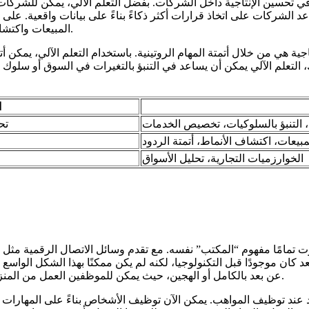
الشركات على اتخاذ قرارات أكثر ذكاءً بناءً على بيانات واقعية. على س
المبيعات واكتشاف الأنماط والاتجاهات التي قد تكون غير مرئية لفرق التحليل التقليدية.
جية هي من خلال أتمتة المهام الروتينية. باستخدام التعلم الآلي، يمكن أ
 ذلك، التعلم الآلي يمكن أن يساعد في التنبؤ بالتغيرات في السوق أو سل
ا
، التنبؤ بالسلوكيات، تخصيص الخدمات
تح
مبيعات، اكتشاف الأنماط، أتمتة الردود
الخوارزميات التجارية، تحليل الأسواق
ت تمامًا مفهوم “المكتب” نفسه. مع تقدم وسائل الاتصال الرقمية مثل ال
عن بعد بالكامل أو الهجين، حيث يمكن للموظفين العمل من المنزل أو من مقهى محلي بدلاً من الحاجة إلى الحضور الفعلي إلى المكتب.
عند توظيف المواهب. يمكن الآن توظيف الأشخاص بناءً على المهارات و