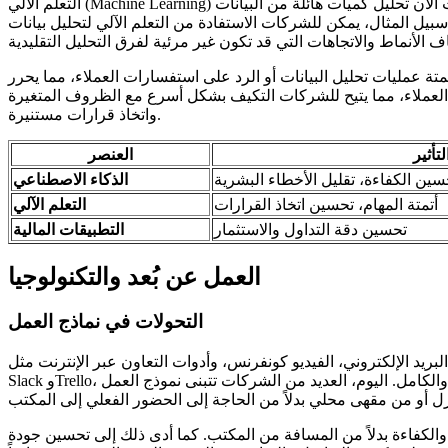
التعلم الآلي (Machine Learning) يعد من أهم أدوات الذكاء الاصطناعي التي تساهم بشكل مباشر في تحسين الإنتاجية داخل الشركات. بفضل التعلم الآلي، يمكن للشركات الآن تحليل كميات هائلة من البيانات
بيل المثال، يمكن للشركات الاستفادة من التعلم الآلي لتحليل بيانات
تمتة عمليات تحليل البيانات أو الرد على استفسارات العملاء، مما يحرر
وك العملاء، مما يتيح للشركات التكيف بشكل أسرع مع الظروف المتغيرة
واتخاذ قرارات مستنيرة.
لتأثير
العنصر
سين الكفاءة، تقليل الأخطاء البشرية
الذكاء الاصطناعي
أتمتة المهام، تحسين اتخاذ القرارات
التعلم الآلي
تحسين دقة التداول والاستثمار
التطبيقات المالية
العمل عن بُعد والتكنولوجيا
التحولات في نماذج العمل
بريد الإلكتروني، الفيديو كونفرنس، وأدوات التعاون عبر الإنترنت مثل
Slack وTrello، أصبح بإمكان الموظفين العمل من أي مكان في العالم. العمل عن بُعد كان موجودًا قبل التكنولوجيا، لكنه لم يكن ممكنًا بهذا الشكل الواسع والكامل. اليوم، العديد من الشركات تتبنى نموذج العمل
الكفاءة بدلاً من المسافة من المكتب. كما أدى ذلك إلى تحسين جودة