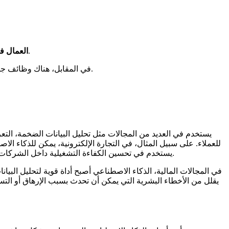
: التكنولوجيا الحديثة مثل الزراعة الدقيقة والروبوتات الزراعية أصبحت تقلل الحاجة إلى العمال اليدويين في الحقول.
العمال ف
في المقابل، هناك وظائف جديدة تنشأ لتلبية احتياجات هذه التكنولوجيا، مثل مشرفي الأتمتة ومطوري البرمجيات المتقدمة، مما يعني أن السوق الوظيفي يتطور باستمرار.
للعملاء. على سبيل المثال، في التجارة الإلكترونية، يمكن للذكاء ال
تجربة العملاء وتزيد من معدلات التحويل. بالإضافة إلى ذلك، AI يستخدم في تحسين الكفاءة التشغيلية داخل الشركات من خلال تحليل العمليات واقتراح تحسينات تقلل من الهدر وتزيد من الإنتاجية.
في المجالات المالية، الذكاء الاصطناعي أصبح أداة قوية لتحليل البيان